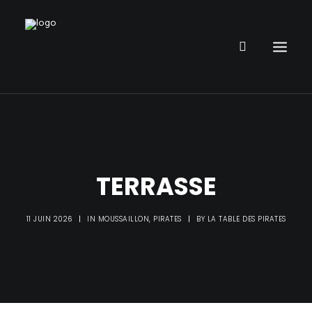
RESTAURANT
PARC DE JEUX
ANNIVERSAIRE ENFANT
TERRASSE
ORGANISER UN ÉVÈNEMENT
INFOS
11 JUIN 2026
|
IN
MOUSSAILLON
,
PIRATES
|
BY
LA TABLE DES PIRATES
PIRATE PUB
GALERIE PHOTOS
DÉFIS PIRATE