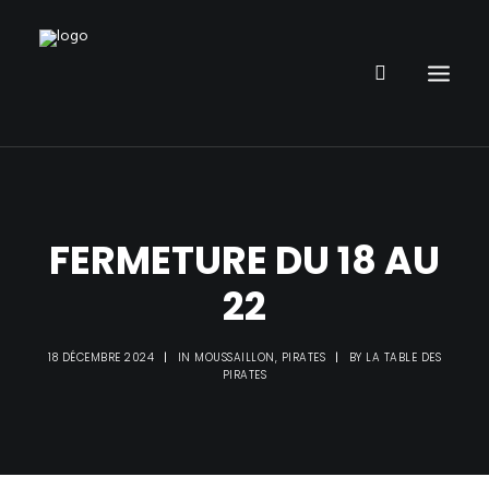
RESTAURANT
PARC DE JEUX
FERMETURE DU 18 AU
ANNIVERSAIRE ENFANT
22
ORGANISER UN ÉVÈNEMENT
INFOS
18 DÉCEMBRE 2024
|
IN
MOUSSAILLON
,
PIRATES
|
BY
LA TABLE DES
PIRATE PUB
PIRATES
GALERIE PHOTOS
DÉFIS PIRATE