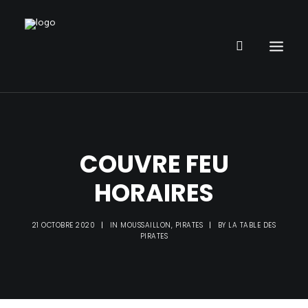
RESTAURANT
PARC DE JEUX
COUVRE FEU
ANNIVERSAIRE ENFANT
HORAIRES
ORGANISER UN ÉVÈNEMENT
INFOS
21 OCTOBRE 2020
|
IN
MOUSSAILLON
,
PIRATES
|
BY
LA TABLE DES
PIRATE PUB
PIRATES
GALERIE PHOTOS
DÉFIS PIRATE