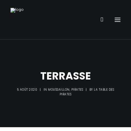
RESTAURANT
PARC DE JEUX
TERRASSE
ANNIVERSAIRE ENFANT
ORGANISER UN ÉVÈNEMENT
5 AOÛT 2020
|
IN
MOUSSAILLON
,
PIRATES
|
BY
LA TABLE DES
INFOS
PIRATES
PIRATE PUB
GALERIE PHOTOS
DÉFIS PIRATE