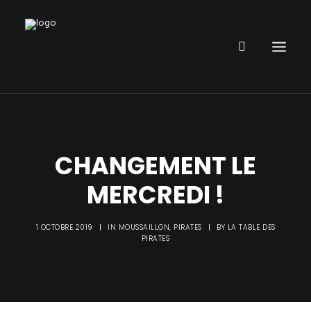
RESTAURANT
PARC DE JEUX
CHANGEMENT LE
ANNIVERSAIRE ENFANT
MERCREDI !
ORGANISER UN ÉVÈNEMENT
INFOS
1 OCTOBRE 2019
|
IN
MOUSSAILLON
,
PIRATES
|
BY
LA TABLE DES
PIRATE PUB
PIRATES
GALERIE PHOTOS
DÉFIS PIRATE