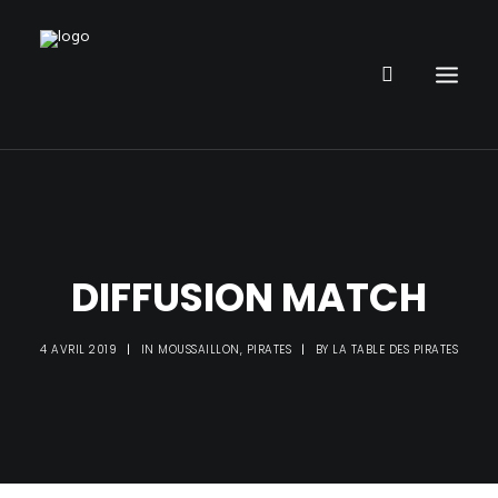
RESTAURANT
PARC DE JEUX
ANNIVERSAIRE ENFANT
DIFFUSION MATCH
ORGANISER UN ÉVÈNEMENT
INFOS
4 AVRIL 2019
|
IN
MOUSSAILLON
,
PIRATES
|
BY
LA TABLE DES PIRATES
PIRATE PUB
GALERIE PHOTOS
DÉFIS PIRATE