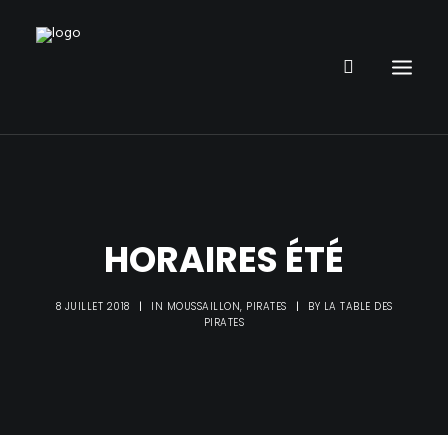
RESTAURANT
PARC DE JEUX
HORAIRES ÉTÉ
ANNIVERSAIRE ENFANT
ORGANISER UN ÉVÈNEMENT
8 JUILLET 2018
|
IN
MOUSSAILLON
,
PIRATES
|
BY
LA TABLE DES
INFOS
PIRATES
PIRATE PUB
GALERIE PHOTOS
DÉFIS PIRATE