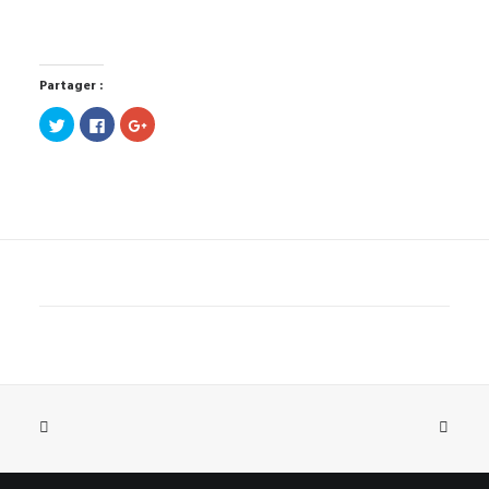
Partager :
Cliquez
Cliquez
Cliquez
pour
pour
pour
partager
partager
partager
sur
sur
sur
Twitter(ouvre
Facebook(ouvre
Google+
dans
dans
(ouvre
une
une
dans
nouvelle
nouvelle
une
fenêtre)
fenêtre)
nouvelle
fenêtre)